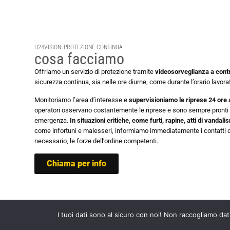
H24VISION: PROTEZIONE CONTINUA
cosa facciamo
Offriamo un servizio di protezione tramite
videosorveglianza a cont
sicurezza continua, sia nelle ore diurne, come durante l’orario lavorati
Monitoriamo l’area d’interesse e
supervisioniamo le riprese 24 ore a
operatori osservano costantemente le riprese e sono sempre pronti a 
emergenza.
In situazioni critiche, come furti, rapine, atti di vandal
come infortuni e malesseri, informiamo immediatamente i contatti 
necessario, le forze dell’ordine competenti.
Chiama per info
I tuoi dati sono al sicuro con noi! Non raccogliamo dat