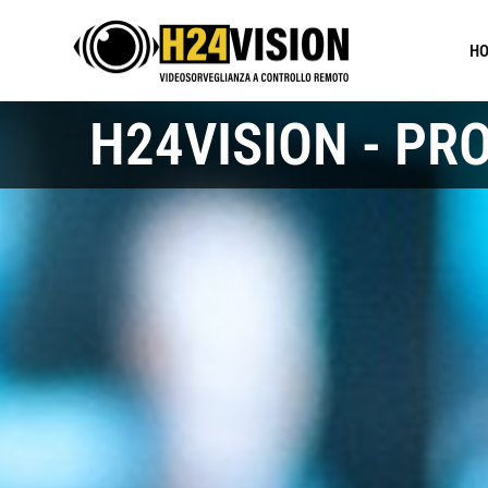
H
H24VISION - PR